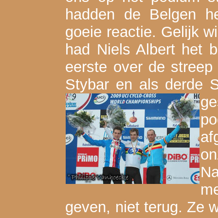
hadden de Belgen he
goeie reactie. Gelijk w
had Niels Albert het
eerste over de stree
Stybar en als derde 
g
p
af
on
Na
me
geven, niet terug. Ze 