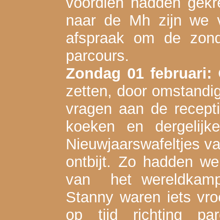
voordien hadden gekr
naar de Mh zijn we 
afspraak om de zond
parcours.
Zondag 01 februari:
zetten, door omstandig
vragen aan de recept
koeken en dergelij
Nieuwjaarswafeltjes va
ontbijt. Zo hadden w
van het wereldkamp
Stanny waren iets vr
op tijd richting pa