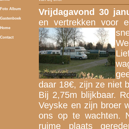
Foto Album
Vrijdagavond 30 janu
Gastenboek
en vertrekken voor 
Home
sne
Contact
We 
Li
wag
ge
daar 18€, zijn ze niet
Bij 2,75m blijkbaar.
Veyske en zijn broer 
ons op te wachten. 
ruime plaats gered