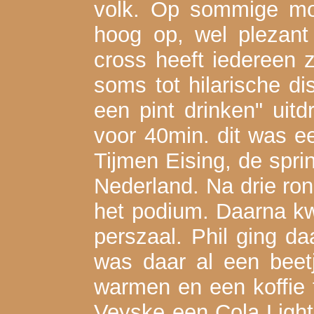
volk. Op sommige mo
hoog op, wel plezant
cross heeft iedereen z
soms tot hilarische d
een pint drinken" uit
voor 40min. dit was 
Tijmen Eising, de spri
Nederland. Na drie ro
het podium. Daarna k
perszaal. Phil ging da
was daar al een beet
warmen en een koffie t
Veyske een Cola Light