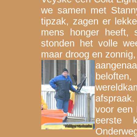
we samen met Stanny
tipzak, zagen er lekk
mens honger heeft, 
stonden het volle w
maar droog en zonnig, 
aangena
beloften
wereldka
afspraak
voor een 
eerste 
Onderwe