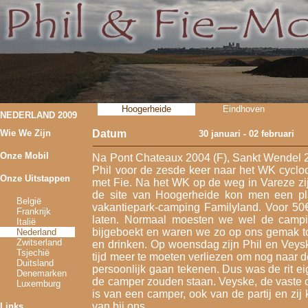
Hoogerheide
Eindhoven
NEDERLAND 2009
Wie We Zijn
Datum
30 januari - 02 februari
Onze Mobil
Na Pont Chateaux 2004 (F), Sankt Wendel 2
Phil voor de zesde keer naar het WK cyclo
Onze Uitstappen
met Fie. Na het WK op de weg in Vareze z
de site van Hoogerheide kon men een pl
België
vakantiepark-camping Familyland. Voor 50€ 
Frankrijk
laten. Normaal moesten we wel de camp
Italië
bijgeboekt en waren we zo op ons gemak t
Nederland
Zwitserland
en drinken. Op woensdag zijn Phil en Vey
Tsjechië
tijd meer te moeten verliezen om nog naar d
Duitsland
persoonlijk gaan tekenen. Dus was de rit e
Denemarken
de camper zouden staan. Veyske, de vaste cr
Luxemburg
is van een camper, ook van de partij en z
van bij ons.
Links