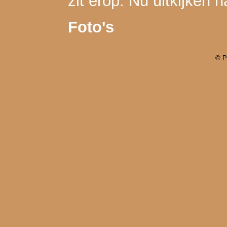
zit erop. Nu uitkijken 
Foto's
© P