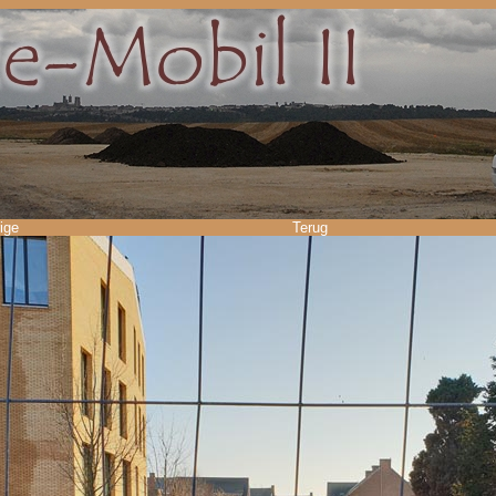
ige
Terug