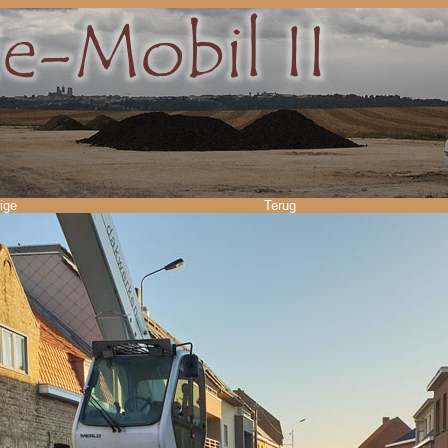
ige
Terug