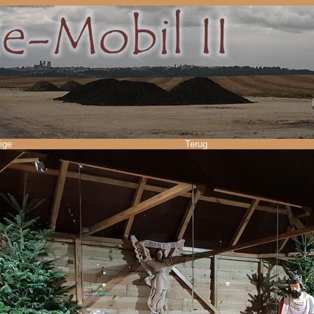
ige
Terug