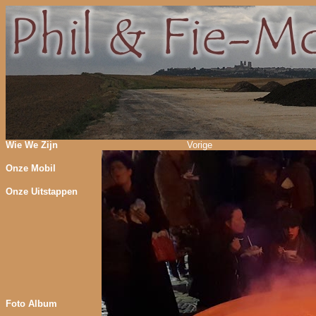
Wie We Zijn
Vorige
Onze Mobil
Onze Uitstappen
Foto Album