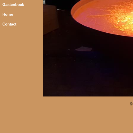
Gastenboek
Home
Contact
©