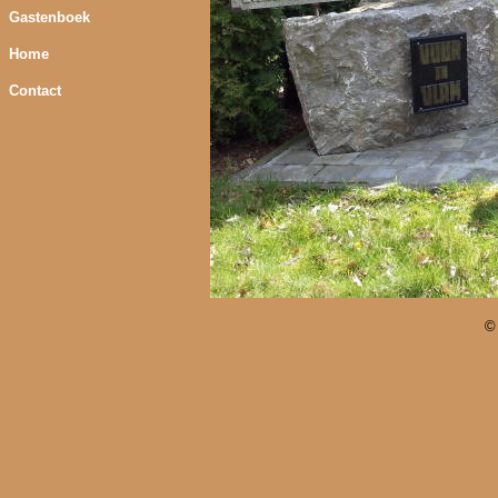
Gastenboek
Home
Contact
©