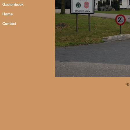
Gastenboek
Home
Contact
©