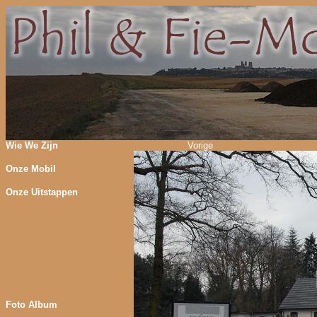
Wie We Zijn
Vorige
Onze Mobil
Onze Uitstappen
Foto Album