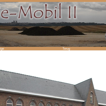
ige
Terug