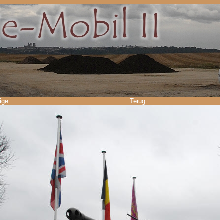
ige
Terug