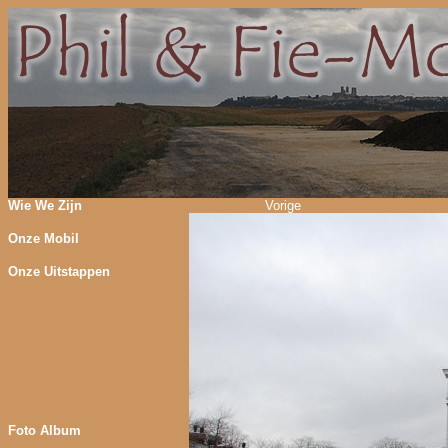
Wie We Zijn
Vorige
Onze Mobil
Onze Uitstappen
Foto Album