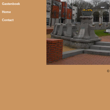
Gastenboek
Home
Contact
©