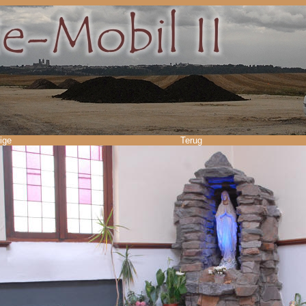
ige
Terug