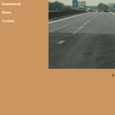
Gastenboek
Home
Contact
©