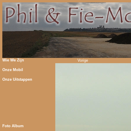
Wie We Zijn
Vorige
Onze Mobil
Onze Uitstappen
Foto Album