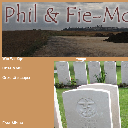
Wie We Zijn
Vorige
Onze Mobil
Onze Uitstappen
Foto Album