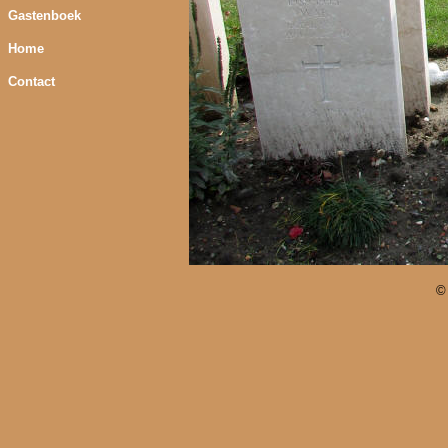
Gastenboek
Home
Contact
©