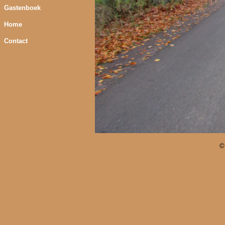
Gastenboek
Home
Contact
©