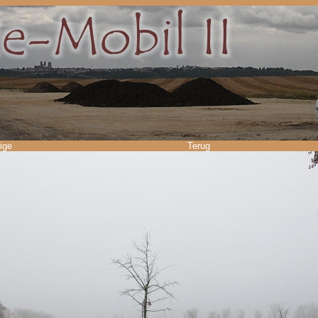
ige
Terug