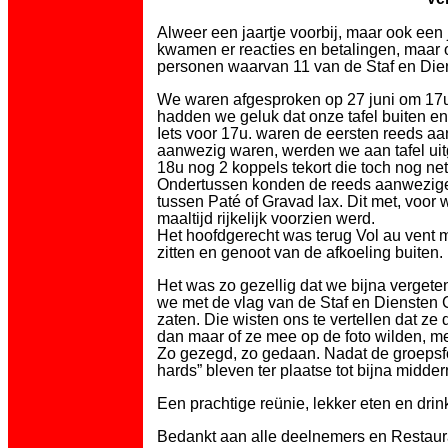
Alweer een jaartje voorbij, maar ook een 
kwamen er reacties en betalingen, maar 
personen waarvan 11 van de Staf en Die
We waren afgesproken op 27 juni om 17u
hadden we geluk dat onze tafel buiten e
Iets voor 17u. waren de eersten reeds 
aanwezig waren, werden we aan tafel u
18u nog 2 koppels tekort die toch nog ne
Ondertussen konden de reeds aanwezigen 
tussen Paté of Gravad lax. Dit met, voor 
maaltijd rijkelijk voorzien werd.
Het hoofdgerecht was terug Vol au vent me
zitten en genoot van de afkoeling buiten.
Het was zo gezellig dat we bijna vergete
we met de vlag van de Staf en Diensten 
zaten. Die wisten ons te vertellen dat 
dan maar of ze mee op de foto wilden, me
Zo gezegd, zo gedaan. Nadat de groepsf
hards” bleven ter plaatse tot bijna midder
Een prachtige reünie, lekker eten en dr
Bedankt aan alle deelnemers en Restaura