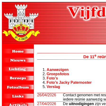
e
De 11
reün
Aanwezigen
Groepsfotos
Foto's
Foto's Jacky Paternoster
Verslag
26/04/2026
Contact genomen met rest
iedere reünie aanwezig 
27/04/2026
De
uitnodigingen
zijn ve