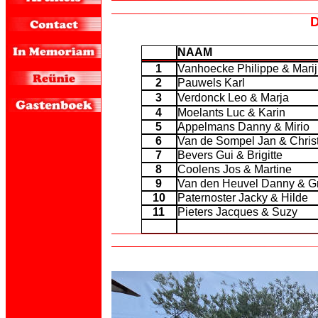
D
NAAM
1
Vanhoecke Philippe & Mari
2
Pauwels Karl
3
Verdonck Leo & Marja
4
Moelants Luc & Karin
5
Appelmans Danny & Mirio
6
Van de Sompel Jan & Chris
7
Bevers Gui & Brigitte
8
Coolens Jos & Martine
9
Van den Heuvel Danny & G
10
Paternoster Jacky & Hilde
11
Pieters Jacques & Suzy