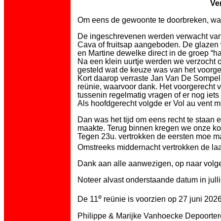
Ve
Om eens de gewoonte te doorbreken, was
De ingeschrevenen werden verwacht vana
Cava of fruitsap aangeboden. De glazen
en Martine dewelke direct in de groep “
Na een klein uurtje werden we verzocht 
gesteld wat de keuze was van het voorger
Kort daarop verraste Jan Van De Sompel
reünie, waarvoor dank. Het voorgerecht 
tussenin regelmatig vragen of er nog iets
Als hoofdgerecht volgde er Vol au vent m
Dan was het tijd om eens recht te staan 
maakte. Terug binnen kregen we onze kof
Tegen 23u. vertrokken de eersten moe m
Omstreeks middernacht vertrokken de la
Dank aan alle aanwezigen, op naar volg
Noteer alvast onderstaande datum in jull
e
De 11
reünie is voorzien op 27 juni 20
Philippe & Marijke Vanhoecke Depoorter