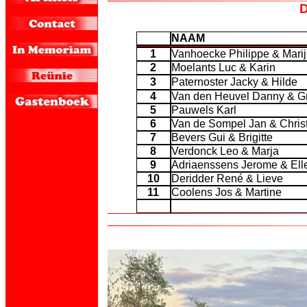
D
NAAM
1
Vanhoecke Philippe & Mari
2
Moelants Luc & Karin
3
Paternoster Jacky & Hilde
4
Van den Heuvel Danny & G
5
Pauwels Karl
6
Van de Sompel Jan & Chris
7
Bevers Gui & Brigitte
8
Verdonck Leo & Marja
9
Adriaenssens Jerome & Ell
10
Deridder René & Lieve
11
Coolens Jos & Martine