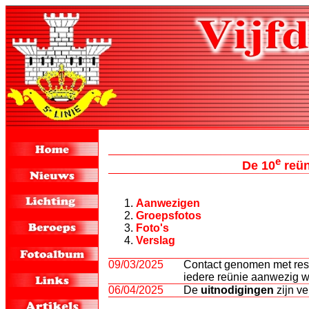
e
De 10
reün
Aanwezigen
Groepsfotos
Foto's
Verslag
09
/03/2025
Contact genomen met rest
iedere reünie aanwezig 
06/04/2025
De
uitnodigingen
zijn ve