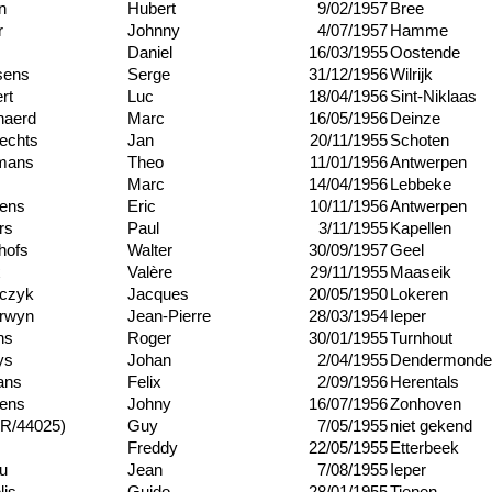
n
Hubert
9/02/1957
Bree
r
Johnny
4/07/1957
Hamme
Daniel
16/03/1955
Oostende
sens
Serge
31/12/1956
Wilrijk
rt
Luc
18/04/1956
Sint-Niklaas
haerd
Marc
16/05/1956
Deinze
echts
Jan
20/11/1955
Schoten
mans
Theo
11/01/1956
Antwerpen
Marc
14/04/1956
Lebbeke
ens
Eric
10/11/1956
Antwerpen
rs
Paul
3/11/1955
Kapellen
hofs
Walter
30/09/1957
Geel
x
Valère
29/11/1955
Maaseik
czyk
Jacques
20/05/1950
Lokeren
rwyn
Jean-Pierre
28/03/1954
Ieper
ns
Roger
30/01/1955
Turnhout
ys
Johan
2/04/1955
Dendermonde
ans
Felix
2/09/1956
Herentals
ens
Johny
16/07/1956
Zonhoven
(R/44025)
Guy
7/05/1955
niet gekend
Freddy
22/05/1955
Etterbeek
u
Jean
7/08/1955
Ieper