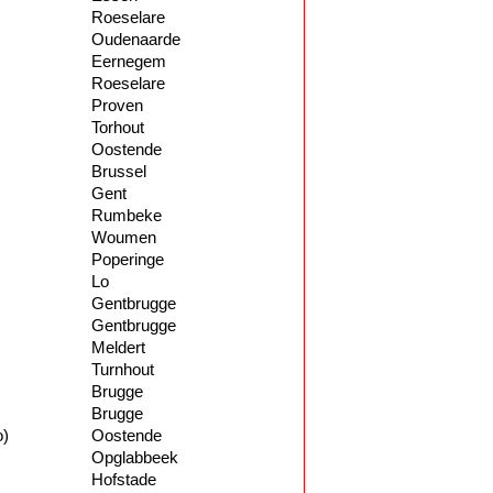
Roeselare
Oudenaarde
Eernegem
Roeselare
Proven
Torhout
Oostende
Brussel
Gent
Rumbeke
Woumen
Poperinge
Lo
Gentbrugge
Gentbrugge
Meldert
Turnhout
Brugge
Brugge
o)
Oostende
Opglabbeek
Hofstade