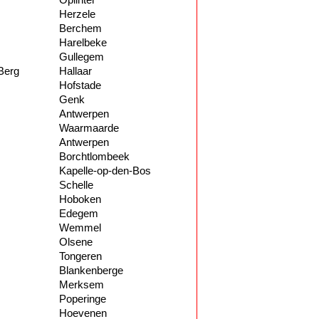
Oplinter
Herzele
Berchem
Harelbeke
Gullegem
Berg
Hallaar
Hofstade
Genk
Antwerpen
Waarmaarde
Antwerpen
Borchtlombeek
Kapelle-op-den-Bos
Schelle
Hoboken
Edegem
Wemmel
Olsene
Tongeren
Blankenberge
Merksem
Poperinge
Hoevenen