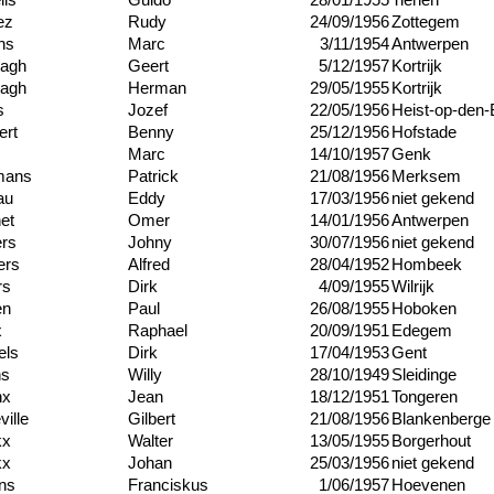
lis
Guido
28/01/1955
Tienen
ez
Rudy
24/09/1956
Zottegem
ns
Marc
3/11/1954
Antwerpen
agh
Geert
5/12/1957
Kortrijk
agh
Herman
29/05/1955
Kortrijk
s
Jozef
22/05/1956
Heist-op-den-
ert
Benny
25/12/1956
Hofstade
Marc
14/10/1957
Genk
mans
Patrick
21/08/1956
Merksem
au
Eddy
17/03/1956
niet gekend
et
Omer
14/01/1956
Antwerpen
rs
Johny
30/07/1956
niet gekend
ers
Alfred
28/04/1952
Hombeek
rs
Dirk
4/09/1955
Wilrijk
en
Paul
26/08/1955
Hoboken
x
Raphael
20/09/1951
Edegem
els
Dirk
17/04/1953
Gent
ns
Willy
28/10/1949
Sleidinge
nx
Jean
18/12/1951
Tongeren
ille
Gilbert
21/08/1956
Blankenberge
kx
Walter
13/05/1955
Borgerhout
kx
Johan
25/03/1956
niet gekend
ns
Franciskus
1/06/1957
Hoevenen