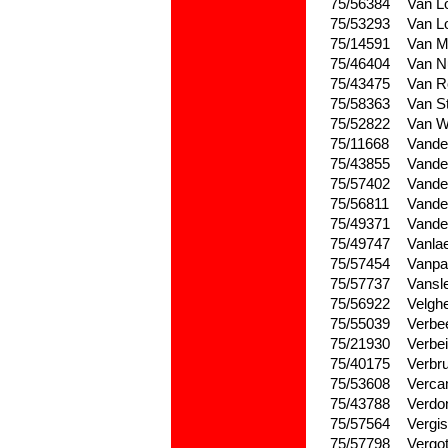
75/56384
Van L
75/53293
Van L
75/14591
Van M
75/46404
Van Nu
75/43475
Van R
75/58363
Van S
75/52822
Van W
75/11668
Vande
75/43855
Vande
75/57402
Vande
75/56811
Vande
75/49371
Vande
75/49747
Vanla
75/57454
Vanpa
75/57737
Vansl
75/56922
Velgh
75/55039
Verbe
75/21930
Verbe
75/40175
Verbr
75/53608
Verc
75/43788
Verdo
75/57564
Vergi
75/57798
Vergo