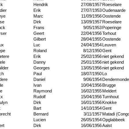
ck
Hendrik
27/08/1957
Roeselare
dier
Erik
27/07/1953
Oudenaarde
eye
Marc
11/09/1956
Oostende
se
Dirk
13/09/1957
Roeselare
uck
Frans
9/05/1953
Poperinge
ser
Geert
22/04/1956
Torhout
Gilbert
28/04/1955
Oostende
ux
Luc
24/04/1954
Leuven
epe
Roland
8/12/1950
Gent
etere
Erik
25/02/1956
niet gekend
ele
Danny
25/01/1956
niet gekend
ilder
Georges
13/05/1956
niet gekend
ch
Paul
18/07/1950
Lo
dere
Daniel
9/06/1954
Dendermonde
de
Ivan
10/04/1956
Brugge
te
Raymond
16/02/1955
Meldert
kx
Rudolf
15/04/1956
Turnhout
ulyn
Dirk
16/01/1956
Knokke
k
Bart
14/10/1954
Gent
brecht
Bernard
3/11/1957
Matadi (Cong
s
Lucien
26/05/1954
Opglabbeek
ert
Dirk
16/06/1956
Aalst