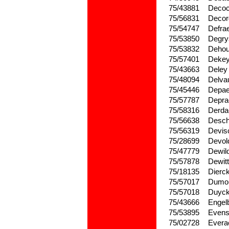
75/43881
Deco
75/56831
Decor
75/54747
Defra
75/53850
Degry
75/53832
Deho
75/57401
Dekey
75/43663
Deley
75/48094
Delva
75/45446
Depa
75/57787
Depra
75/58316
Derda
75/56638
Desch
75/56319
Devis
75/28699
Devol
75/47779
Dewil
75/57878
Dewit
75/18135
Dierc
75/57017
Dumo
75/57018
Duyc
75/43666
Engel
75/53895
Even
75/02728
Evera