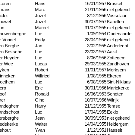
coren
Hans
16/01/1957
Brussel
emans
Marc
21/11/1956
niet gekend
nckx
Jozef
8/12/1956
Vosselaar
ouwel
Jozef
30/07/1957
Kapellen
un
Marcel
31/07/1955
niet gekend
auwenberghe
Luc
1/09/1954
Oudenaarde
e Vondel
Eddy
28/04/1956
niet gekend
en Berghe
Jan
3/02/1955
Anderlecht
en Bossche
Luc
23/03/1957
Aalst
er Heyden
Luc
8/06/1956
Zottegem
er Wee
Lucas
29/03/1955
Zandhoven
yken
Robert
11/01/1957
Merksem
inneken
Wilfried
1/08/1955
Ekeren
oethem
Luc
6/08/1955
Sint-Niklaas
erp
Eric
30/01/1956
Mariekerke
oof
Ronald
16/06/1953
Schoten
aer
Gino
10/07/1956
Wilrijk
andeghem
Harry
21/12/1955
Temse
andschoot
Luc
17/04/1955
Eeklo
ersberghe
Jean
30/09/1953
niet gekend
iedekerke
Walter
14/04/1955
Heldergem
ishout
Yvan
1/12/1951
Hasselt