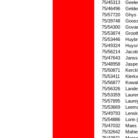
75/45313
Geele
75/46496
Gelde
75/57720
Ghys
75/39748
Goos
75/54300
Govae
75/53874
Groot
75/53446
Huybr
75/49324
Huys
75/56214
Jacob
75/47643
Janss
75/48958
Jaspe
75/50871
Kerck
75/53411
Klerk
75/56877
Kowal
75/56326
Lande
75/53359
Laure
75/57895
Laure
75/53669
Leem
75/49793
Lensk
75/54886
Lorin 
75/47032
Maes
75/32642
Mahie