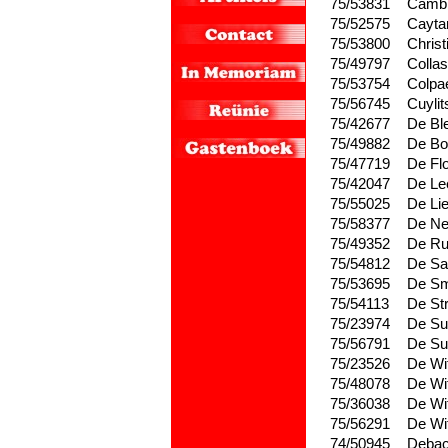
75/53831
Camb
75/52575
Cayta
75/53800
Christ
75/49797
Collas
75/53754
Colpa
75/56745
Cuylit
75/42677
De Bl
75/49882
De Bo
75/47719
De Fl
75/42047
De L
75/55025
De Li
75/58377
De N
75/49352
De Ru
75/54812
De Sa
75/53695
De S
75/54113
De St
75/23974
De Su
75/56791
De Su
75/23526
De Wi
75/48078
De Wi
75/36038
De Wi
75/56291
De Wi
74/50945
Debac