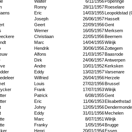
ie
Walter
6/11/1956
Poperinge
n
Ronny
28/11/1957
Roeselare
iaens
Eric
14/03/1955
Leopoldstad 
Joseph
26/06/1957
Hasselt
ert
Geert
22/09/1956
Gent
s
Werner
16/05/1957
Merksem
eeckere
Christiaan
22/05/1956
Beernem
ndt
Marc
14/04/1955
Wilrijk
o
Hendrik
30/06/1956
Zottegem
eeuw
Alfons
21/03/1957
Baasrode
e
Dirk
24/06/1957
Antwerpen
eve
Andre
10/01/1952
Kerksken
dder
Eddy
13/02/1957
Varsenare
edeleer
Wilfried
26/04/1956
Herzele
met
Louis
27/02/1956
Brussel
rycker
Frank
17/07/1953
Wilrijk
tter
Patrick
6/08/1955
Gent
tter
Eric
11/06/1953
Elisabethstad
t
Johny
12/05/1956
Dendermonde
t
Eddy
31/01/1956
Mechelen
tte
Marc
8/07/1951
Wilrijk
tte
Franky
1/05/1954
Brugge
ker
Henri
20/01/1954
Essen