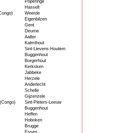
Poperinge
Hasselt
(Congo)
Weerde
Eigenbilzen
Gent
Deurne
Aalter
Kalmthout
Sint-Lievens-Houtem
Buggenhout
Borgerhout
Kerksken
Jabbeke
Herzele
Anderlecht
Schelle
Gijzenzele
 (Congo)
Sint-Pieters-Leeuw
Buggenhout
Heffen
Hoboken
Brugge
Essen