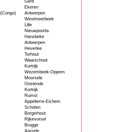
Gent
Ekeren
u(Congo)
Antwerpen
Westmeerbeek
Lille
Nieuwpoorta
Hansbeke
Antwerpen
Heverlee
Torhout
Waarschoot
Kortrijk
Wezembeek-Oppem
Moorsele
Oostende
Kortrijk
Rumst
Appelterre-Eichem
Schoten
Borgerhout
Rijkevorsel
Brugge
Aarsele