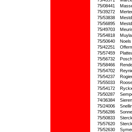
75/43971
Marce
75/08441
Mass
75/39272
Merte
75/53838
Mestd
75/56895
Mestd
75/49703
Meuri
75/54818
Muyla
75/50640
Noels
75/42251
Offer
75/57459
Platte
75/56732
Posch
75/58466
Rende
75/54702
Reyni
75/54237
Rogie
75/55033
Roos
75/54172
Ryck
75/50287
Semp
74/36384
Siere
75/24006
Snelli
75/56286
Sonnev
75/50833
Sterc
75/57620
Sterc
75/52630
Syme