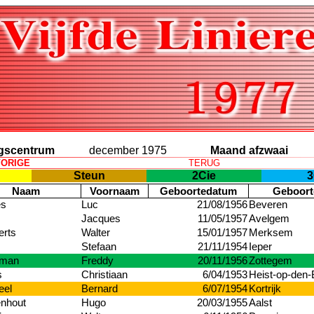
ngscentrum
december 1975
Maand afzwaai
ORIGE
TERUG
Steun
2Cie
3
Naam
Voornaam
Geboortedatum
Geboort
es
Luc
21/08/1956
Beveren
Jacques
11/05/1957
Avelgem
erts
Walter
15/01/1957
Merksem
Stefaan
21/11/1954
Ieper
kman
Freddy
20/11/1956
Zottegem
s
Christiaan
6/04/1953
Heist-op-den-
eel
Bernard
6/07/1954
Kortrijk
nhout
Hugo
20/03/1955
Aalst