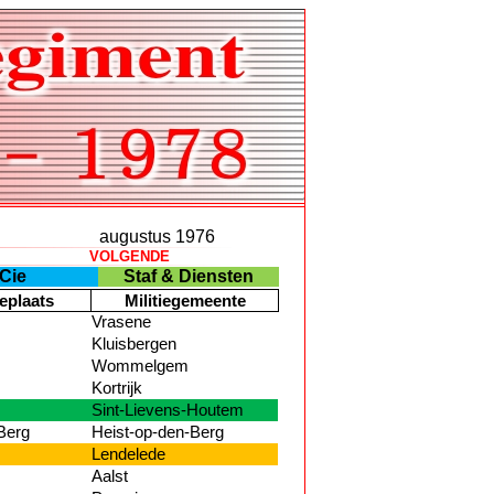
augustus 1976
VOLGENDE
Cie
S
taf & Diensten
eplaats
Militiegemeente
Vrasene
Kluisbergen
Wommelgem
Kortrijk
Sint-Lievens-Houtem
Berg
Heist-op-den-Berg
Lendelede
Aalst