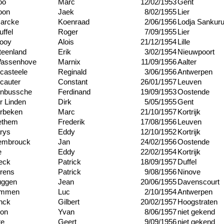
oo
Marc
12/02/1953
Gent
oon
Jaek
8/02/1955
Lier
arcke
Koenraad
2/06/1956
Lodja Sankur
ffel
Roger
7/09/1955
Lier
ooy
Alois
21/12/1954
Lille
teenland
Erik
3/02/1954
Nieuwpoort
assenhove
Marnix
11/09/1956
Aalter
casteele
Reginald
3/06/1956
Antwerpen
cauter
Constant
26/01/1957
Leuven
nbussche
Ferdinand
19/09/1953
Oostende
r Linden
Dirk
5/05/1955
Gent
rbeken
Marc
21/10/1957
Kortrijk
ethem
Frederik
17/08/1956
Leuven
rys
Eddy
12/10/1952
Kortrijk
embrouck
Jan
24/02/1956
Oostende
e
Eddy
22/02/1954
Kortrijk
eck
Patrick
18/09/1957
Duffel
irens
Patrick
9/08/1956
Ninove
uggen
Jean
20/06/1955
Davenscourt
ammen
Luc
2/10/1954
Antwerpen
nck
Gilbert
20/02/1957
Hoogstraten
son
Yvan
8/06/1957
niet gekend
te
Geert
9/09/1956
niet gekend