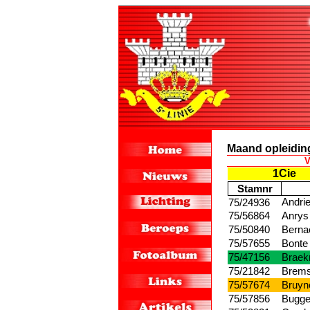
Maand opleidi
V
1
Cie
Stamnr
Andri
75/24936
75/56864
Anrys
75/50840
Berna
75/57655
Bonte
75/47156
Brae
75/21842
Brem
75/57674
Bruyn
75/57856
Bugge