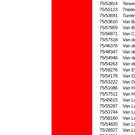
75/53814
Terwe
75/55123
Thiel
75/53691
Tureli
75/53610
Van B
75/57859
Van B
75/56871
Van C
75/57518
Van d
75/46376
Van d
75/48347
Van d
75/54946
Van d
75/54263
Van d
75/58276
Van E
75/54178
Van G
75/53222
Van G
75/51086
Van H
75/57512
Van H
75/45615
Van L
75/55287
Van L
75/53744
Van L
75/58160
Van L
75/54820
Van L
75/28927
Van L