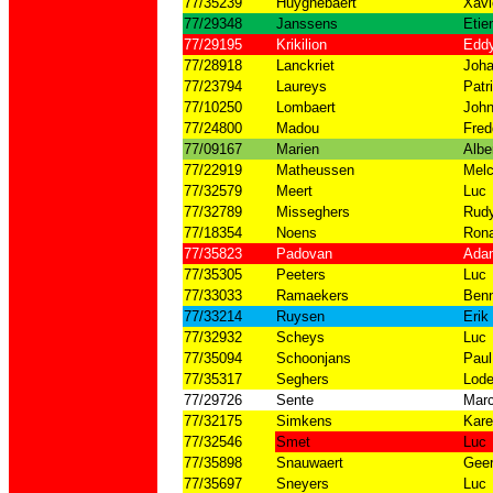
77/35239
Huyghebaert
Xavi
77/29348
Janssens
Etie
77/29195
Krikilion
Edd
77/28918
Lanckriet
Joh
77/23794
Laureys
Patr
77/10250
Lombaert
Joh
77/24800
Madou
Fred
77/09167
Marien
Albe
77/22919
Matheussen
Melc
77/32579
Meert
Luc
77/32789
Misseghers
Rud
77/18354
Noens
Rona
77/35823
Padovan
Ada
77/35305
Peeters
Luc
77/33033
Ramaekers
Ben
77/33214
Ruysen
Erik
77/32932
Scheys
Luc
77/35094
Schoonjans
Paul
77/35317
Seghers
Lode
77/29726
Sente
Mar
77/32175
Simkens
Kare
77/32546
Smet
Luc
77/35898
Snauwaert
Geer
77/35697
Sneyers
Luc