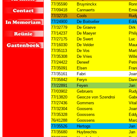
77/35590
Bruyninckx
Ron
77/09418
Cannaerts
Emie
77/32715
Cools
Rud
77/24900
De Boitselier
Edd
77/32779
De Graeve
Dirk
77/14237
De Maeyer
Phil
77/27175
De Swert
Luc
77/16030
De Velder
Maur
77/35113
De Vos
Mart
77/35308
De Vries
Will
77/24422
Deneef
Petr
77/35091
Elsen
Fran
77/35161
Fabri
Joa
77/35842
Feryn
Dan
77/22891
Feyen
Jan
77/03902
Gebruers
Rud
77/13820
Geocze von Szendroi
Gab
77/27436
Gommers
Vital
77/32304
Goosens
Joa
77/35328
Goossens
Edd
76/41288
Goossens
Mar
77/35526
Hertogs
Jan
77/35680
Huybrechts
Jan