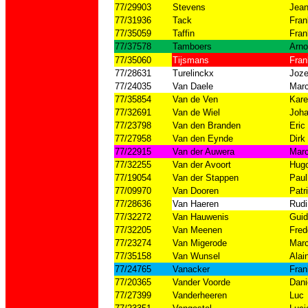
77/29903
Stevens
Jean
77/31936
Tack
Fran
77/35059
Taffin
Fran
77/37578
Tamboers
Arno
77/35060
Tijsmans
Fran
77/28631
Turelinckx
Joze
77/24035
Van Daele
Mar
77/35854
Van de Ven
Kare
77/32691
Van de Wiel
Joh
77/23798
Van den Branden
Eric
77/27958
Van den Eynde
Dirk
77/22915
Van der Auwera
Mar
77/32255
Van der Avoort
Hug
77/19054
Van der Stappen
Paul
77/09970
Van Dooren
Patr
77/28636
Van Haeren
Rudi
77/32272
Van Hauwenis
Gui
77/32205
Van Meenen
Fred
77/23274
Van Migerode
Mar
77/35158
Van Wunsel
Alai
77/24765
Vanacker
Fran
77/20365
Vander Voorde
Dani
77/27399
Vanderheeren
Luc