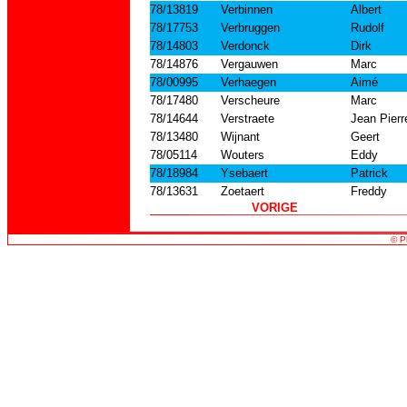
78/13819
Verbinnen
Albert
78/17753
Verbruggen
Rudolf
78/14803
Verdonck
Dirk
78/14876
Vergauwen
Marc
78/00995
Verhaegen
Aimé
78/17480
Verscheure
Marc
78/14644
Verstraete
Jean Pierr
78/13480
Wijnant
Geert
78/05114
Wouters
Eddy
78/18984
Ysebaert
Patrick
78/13631
Zoetaert
Freddy
VORIGE
©
P