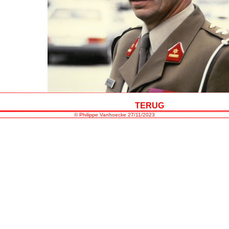
TERUG
©
Philippe Vanhoecke
27/11/2023