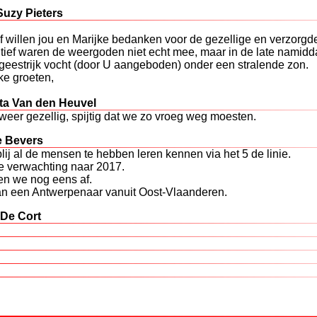
uzy Pieters
lf willen jou en Marijke bedanken voor de gezellige en verzorgd
itief waren de weergoden niet echt mee, maar in de late nami
geestrijk vocht (door U aangeboden) onder een stralende zon.
ke groeten,
ta Van den Heuvel
weer gezellig, spijtig dat we zo vroeg weg moesten.
e Bevers
lij al de mensen te hebben leren kennen via het 5 de linie.
jde verwachting naar 2017.
ken we nog eens af.
an een Antwerpenaar vanuit Oost-Vlaanderen.
 De Cort