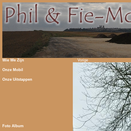
Wie We Zijn
Vorige
Onze Mobil
Onze Uitstappen
Foto Album