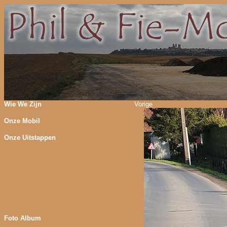
Wie We Zijn
Vorige
Onze Mobil
Onze Uitstappen
Foto Album