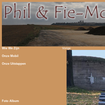
Wie We Zijn
Vorige
Onze Mobil
Onze Uitstappen
Foto Album