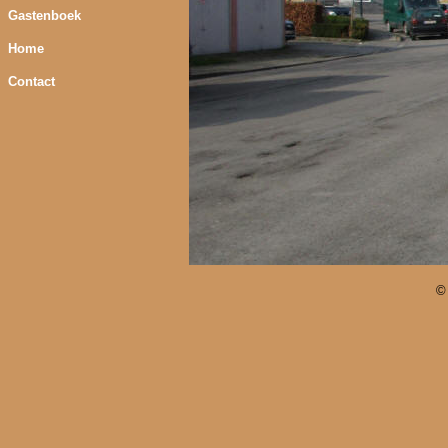
Gastenboek
Home
Contact
©