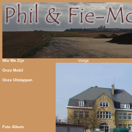
Wie We Zijn
Vorige
Onze Mobil
Onze Uitstappen
Foto Album