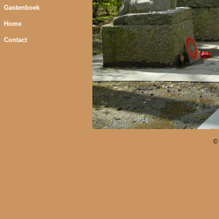
Gastenboek
Home
Contact
©