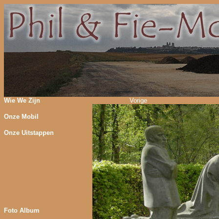
Wie We Zijn
Vorige
Onze Mobil
Onze Uitstappen
Foto Album