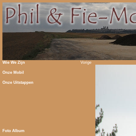
Wie We Zijn
Vorige
Onze Mobil
Onze Uitstappen
Foto Album