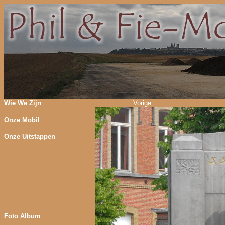
Wie We Zijn
Vorige
Onze Mobil
Onze Uitstappen
Foto Album