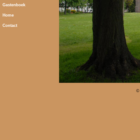
Gastenboek
Home
Contact
©