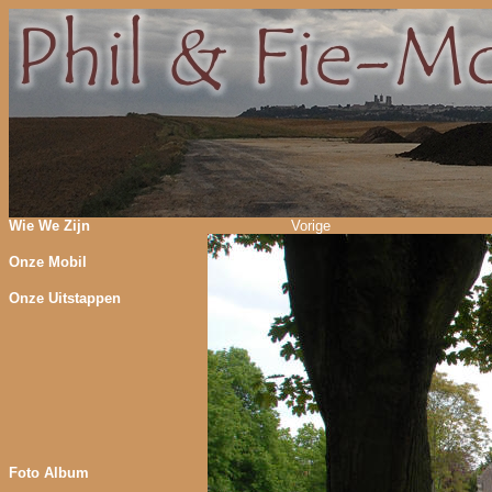
Wie We Zijn
Vorige
Onze Mobil
Onze Uitstappen
Foto Album