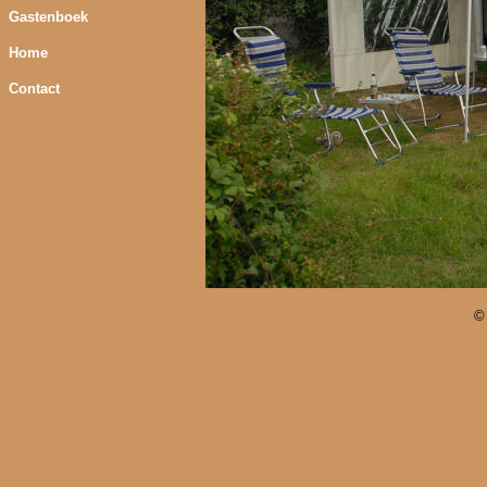
Gastenboek
Home
Contact
©