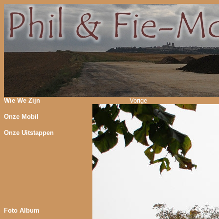
Wie We Zijn
Vorige
Onze Mobil
Onze Uitstappen
Foto Album