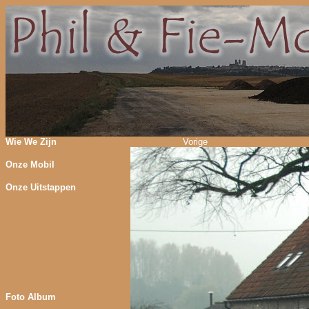
Wie We Zijn
Vorige
Onze Mobil
Onze Uitstappen
Foto Album