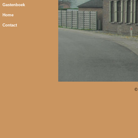
Gastenboek
Home
Contact
©