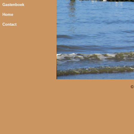
Gastenboek
Home
Contact
©