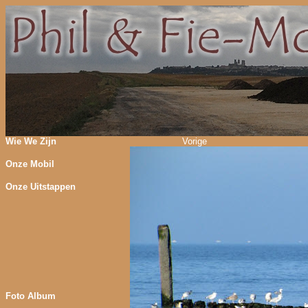
Wie We Zijn
Vorige
Onze Mobil
Onze Uitstappen
Foto Album