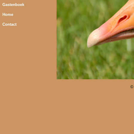
Gastenboek
Home
Contact
©