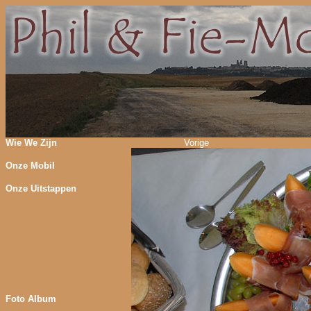
Wie We Zijn
Vorige
Onze Mobil
Onze Uitstappen
Foto Album