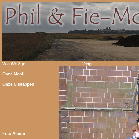
Wie We Zijn
Vorige
Onze Mobil
Onze Uitstappen
Foto Album