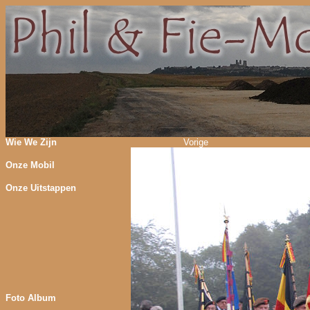
Wie We Zijn
Vorige
Onze Mobil
Onze Uitstappen
Foto Album