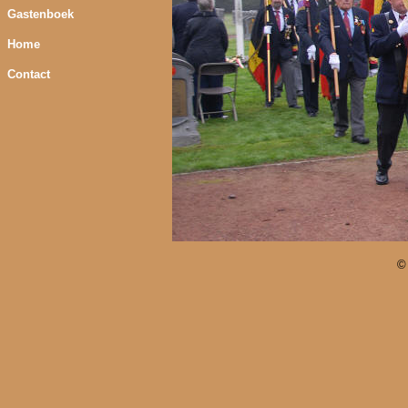
Gastenboek
Home
Contact
©