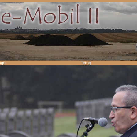
ige
Terug