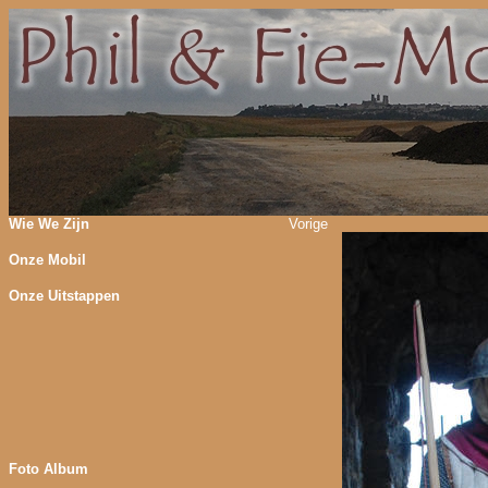
Wie We Zijn
Vorige
Onze Mobil
Onze Uitstappen
Foto Album