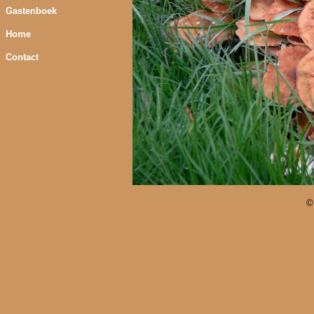
Gastenboek
Home
Contact
©