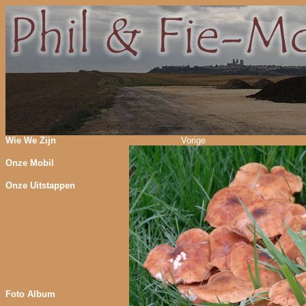
Wie We Zijn
Vorige
Onze Mobil
Onze Uitstappen
Foto Album