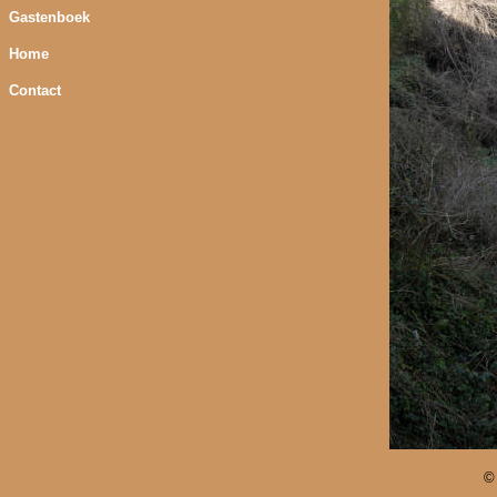
Gastenboek
Home
Contact
©