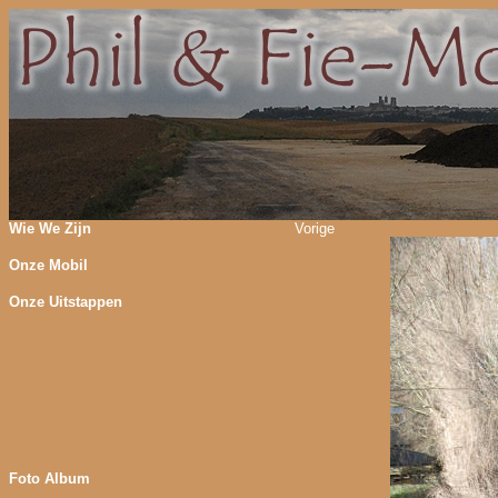
Wie We Zijn
Vorige
Onze Mobil
Onze Uitstappen
Foto Album