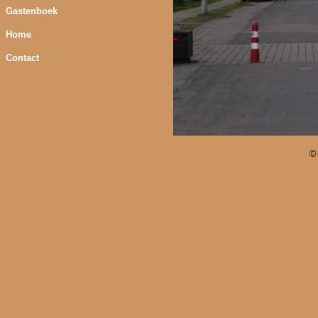
Gastenboek
Home
Contact
©