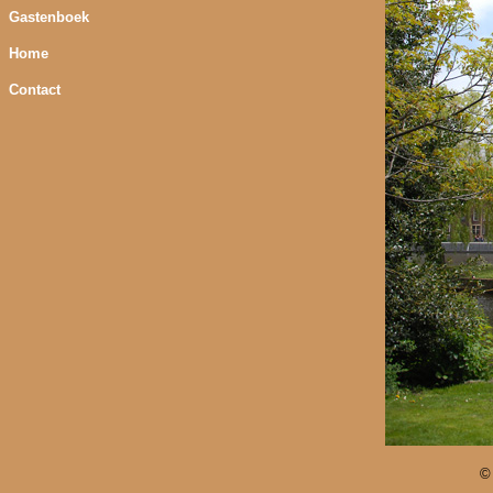
Gastenboek
Home
Contact
©