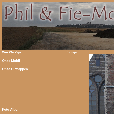
Wie We Zijn
Vorige
Onze Mobil
Onze Uitstappen
Foto Album