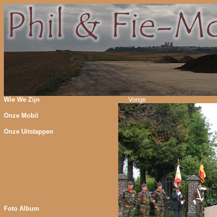
Wie We Zijn
Vorige
Onze Mobil
Onze Uitstappen
Foto Album