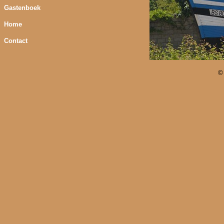
Gastenboek
Home
Contact
©