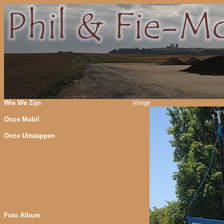
Wie We Zijn
Vorige
Onze Mobil
Onze Uitstappen
Foto Album