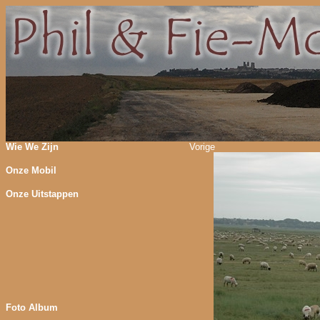
Wie We Zijn
Vorige
Onze Mobil
Onze Uitstappen
Foto Album