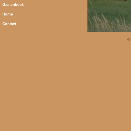
Gastenboek
Home
Contact
©