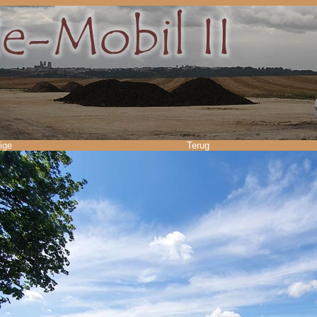
ige
Terug