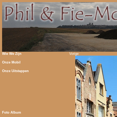
Wie We Zijn
Vorige
Onze Mobil
Onze Uitstappen
Foto Album